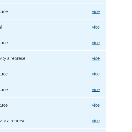
kuce
více
í
více
kuce
více
vity a represe
více
kuce
více
kuce
více
kuce
více
vity a represe
více