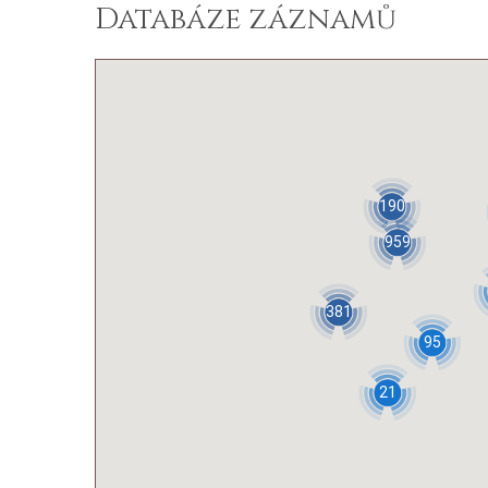
Databáze záznamů
190
959
381
95
21