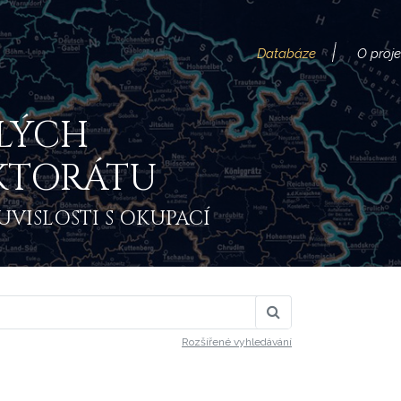
Databáze
O proj
LÝCH
KTORÁTU
VISLOSTI S OKUPACÍ
Rozšířené vyhledávání