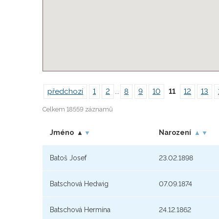
předchozí
1
2
...
8
9
10
11
12
13
Celkem 18559 záznamů
Jméno
Narození
▲
▼
▲
▼
Batoš Josef
23.02.1898
Batschová Hedwig
07.09.1874
Batschová Hermína
24.12.1862