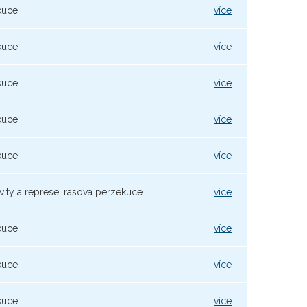
kuce
více
kuce
více
kuce
více
kuce
více
kuce
více
vity a represe, rasová perzekuce
více
kuce
více
kuce
více
kuce
více