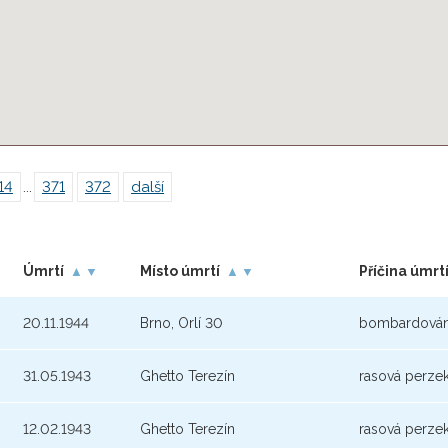
14
...
371
372
další
Úmrtí
Místo úmrtí
Příčina úmrt
▲
▼
▲
▼
20.11.1944
Brno, Orlí 30
bombardován
31.05.1943
Ghetto Terezín
rasová perze
12.02.1943
Ghetto Terezín
rasová perze