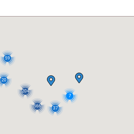
59
20
204
7
566
37