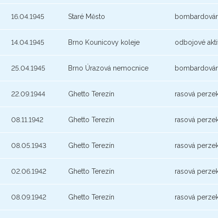
16.04.1945
Staré Město
bombardován
14.04.1945
Brno Kounicovy koleje
odbojové akti
25.04.1945
Brno Úrazová nemocnice
bombardován
22.09.1944
Ghetto Terezín
rasová perze
08.11.1942
Ghetto Terezín
rasová perze
08.05.1943
Ghetto Terezín
rasová perze
02.06.1942
Ghetto Terezín
rasová perze
08.09.1942
Ghetto Terezín
rasová perze