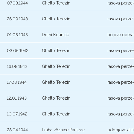
07.03.1944
Ghetto Terezín
rasová perze
26.09.1943
Ghetto Terezín
rasová perze
01.05.1945
Dolní Kounice
bojové opera
03.05.1942
Ghetto Terezín
rasová perze
16.08.1942
Ghetto Terezín
rasová perze
17.08.1944
Ghetto Terezín
rasová perze
12.01.1943
Ghetto Terezín
rasová perze
10.07.1942
Ghetto Terezín
rasová perze
28.04.1944
Praha věznice Pankrác
odbojové akti