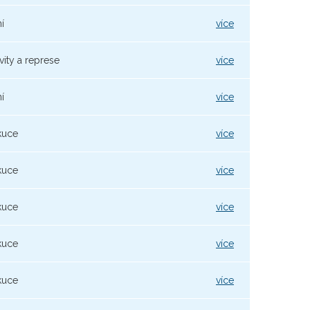
í
více
vity a represe
více
í
více
kuce
více
kuce
více
kuce
více
kuce
více
kuce
více