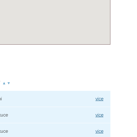
í
▲
▼
í
více
kuce
více
kuce
více