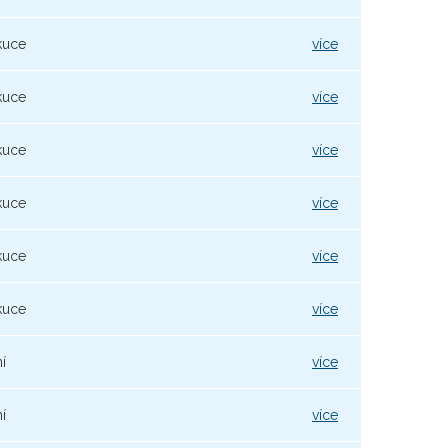
kuce
více
kuce
více
kuce
více
kuce
více
kuce
více
kuce
více
í
více
í
více