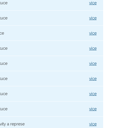
kuce
více
kuce
více
ce
více
kuce
více
kuce
více
kuce
více
kuce
více
kuce
více
vity a represe
více