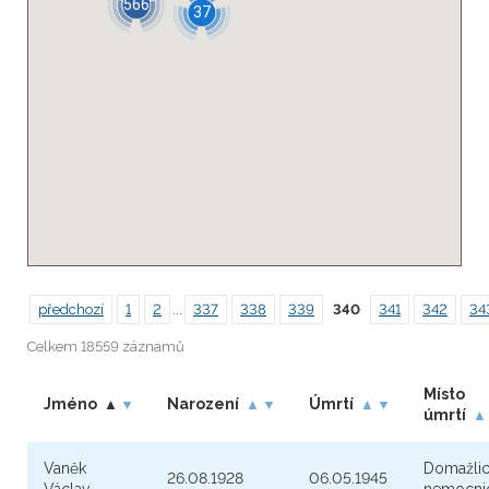
566
37
předchozí
1
2
...
337
338
339
340
341
342
34
Celkem 18559 záznamů
Místo
Jméno
Narození
Úmrtí
▲
▼
▲
▼
▲
▼
úmrtí
▲
Vaněk
Domažlic
26.08.1928
06.05.1945