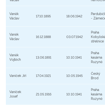
Václav
nemocni
Vaněk
Pardubič
17.10.1895
18.06.1942
Václav
- Zámeč
Praha
Vaněk
16.12.1888
03.07.1942
Kobylisk
Václav
střelnice
Praha
Vaněk
13.06.1891
10.10.1941
kasárna
Vojtěch
Ruzyně
Český
Vaníček Jiří
17.04.1921
10.05.1945
Brod
Praha
Vaníček
21.05.1916
10.10.1941
kasárna
Josef
Ruzyně