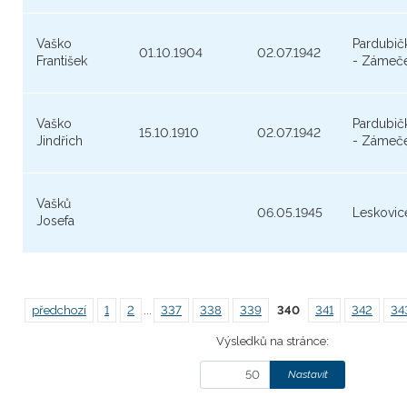
Vaško
Pardubič
01.10.1904
02.07.1942
František
- Zámeč
Vaško
Pardubič
15.10.1910
02.07.1942
Jindřich
- Zámeč
Vašků
06.05.1945
Leskovic
Josefa
předchozí
1
2
...
337
338
339
340
341
342
34
Výsledků na stránce: