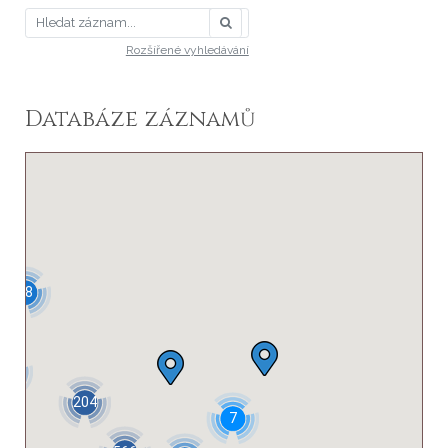
Rozšířené vyhledávání
Databáze záznamů
48
37
204
7