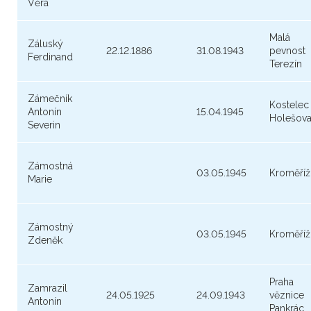
Věra
Malá
Záluský
22.12.1886
31.08.1943
pevnost
Ferdinand
Terezín
Zámečník
Kostelec
Antonín
15.04.1945
Holešov
Severin
Zámostná
03.05.1945
Kroměříž
Marie
Zámostný
03.05.1945
Kroměříž
Zdeněk
Praha
Zamrazil
24.05.1925
24.09.1943
věznice
Antonín
Pankrác