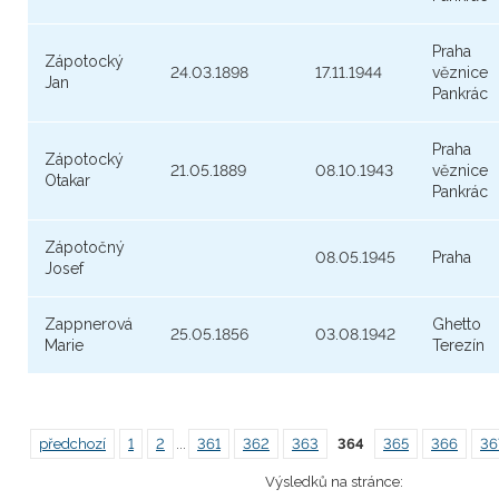
Praha
Zápotocký
24.03.1898
17.11.1944
věznice
Jan
Pankrác
Praha
Zápotocký
21.05.1889
08.10.1943
věznice
Otakar
Pankrác
Zápotočný
08.05.1945
Praha
Josef
Zappnerová
Ghetto
25.05.1856
03.08.1942
Marie
Terezín
předchozí
1
2
...
361
362
363
364
365
366
36
Výsledků na stránce: