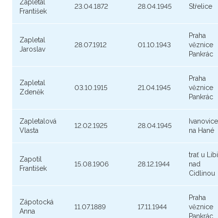
Zapletal
23.04.1872
28.04.1945
Střelice
František
Praha
Zapletal
28.07.1912
01.10.1943
věznice
Jaroslav
Pankrác
Praha
Zapletal
03.10.1915
21.04.1945
věznice
Zdeněk
Pankrác
Zapletalová
Ivanovice
12.02.1925
28.04.1945
Vlasta
na Hané
trať u Lib
Zapotil
15.08.1906
28.12.1944
nad
František
Cidlinou
Praha
Zápotocká
11.07.1889
17.11.1944
věznice
Anna
Pankrác