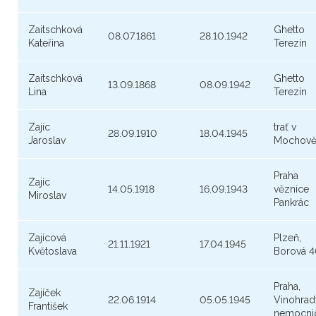
Zaitschková
Ghetto
08.07.1861
28.10.1942
Kateřina
Terezín
Zaitschková
Ghetto
13.09.1868
08.09.1942
Lina
Terezín
Zajíc
trať v
28.09.1910
18.04.1945
Jaroslav
Mochov
Praha
Zajíc
14.05.1918
16.09.1943
věznice
Miroslav
Pankrác
Zajícová
Plzeň,
21.11.1921
17.04.1945
Květoslava
Borová 
Praha,
Zajíček
22.06.1914
05.05.1945
Vinohrad
František
nemocni