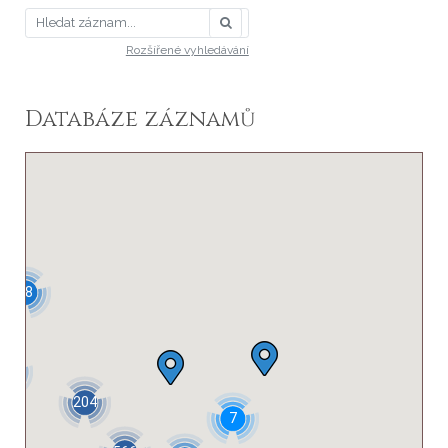
Rozšířené vyhledávání
Databáze záznamů
48
37
204
7