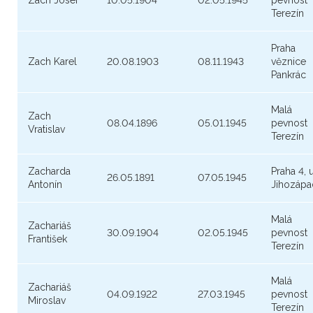
Zach Josef
10.05.1904
02.05.1945
pevnost
Terezín
Praha
Zach Karel
20.08.1903
08.11.1943
věznice
Pankrác
Malá
Zach
08.04.1896
05.01.1945
pevnost
Vratislav
Terezín
Zacharda
Praha 4, u
26.05.1891
07.05.1945
Antonín
Jihozápa
Malá
Zachariáš
30.09.1904
02.05.1945
pevnost
František
Terezín
Malá
Zachariáš
04.09.1922
27.03.1945
pevnost
Miroslav
Terezín