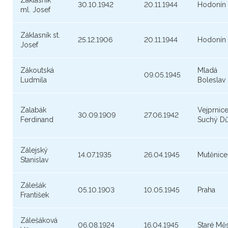
Záklasník
30.10.1942
20.11.1944
Hodonín
ml. Josef
Záklasník st.
25.12.1906
20.11.1944
Hodonín
Josef
Zákoutská
Mladá
09.05.1945
Ludmila
Boleslav
Zalabák
Vejprnice
30.09.1909
27.06.1942
Ferdinand
Suchý Dů
Zálejský
14.07.1935
26.04.1945
Mutěnice
Stanislav
Zálešák
05.10.1903
10.05.1945
Praha
František
Zálešáková
06.08.1924
16.04.1945
Staré Mě