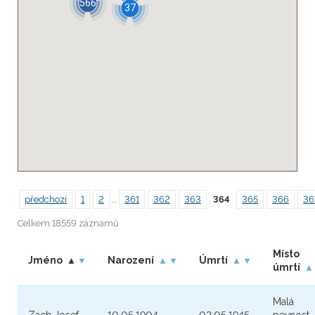
566
37
předchozí
1
2
...
361
362
363
364
365
366
36
Celkem 18559 záznamů
Místo
Jméno
Narození
Úmrtí
▲
▼
▲
▼
▲
▼
úmrtí
▲
Malá