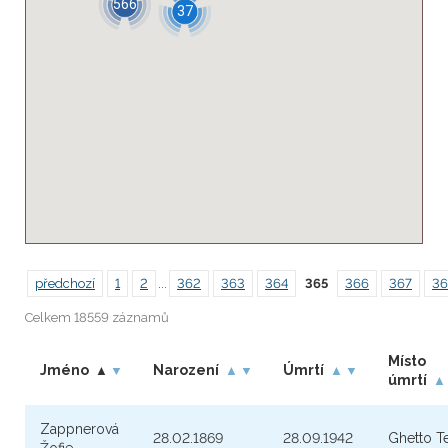
566
37
předchozí
1
2
...
362
363
364
365
366
367
36
Celkem 18559 záznamů
Místo
Jméno
Narození
Úmrtí
▲
▼
▲
▼
▲
▼
úmrtí
▲
Zappnerová
28.02.1869
28.09.1942
Ghetto T