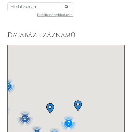
Rozšířené vyhledávání
Databáze záznamů
48
37
204
7