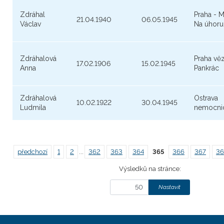
Zdráhal
Praha - M
21.04.1940
06.05.1945
Václav
Na úhoru
Zdráhalová
Praha vě
17.02.1906
15.02.1945
Anna
Pankrác
Zdráhalová
Ostrava
10.02.1922
30.04.1945
Ludmila
nemocni
předchozí
1
2
...
362
363
364
365
366
367
36
Výsledků na stránce: