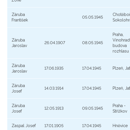
Žofie
Záruba
Chotěboř
05.05.1945
František
Sokolohr
Praha,
Záruba
Vinohrad
26.04.1907
08.05.1945
Jaroslav
budova
rozhlasu
Záruba
17.06.1935
17.04.1945
Plzeň, Ja
Jaroslav
Záruba
14.03.1914
17.04.1945
Plzeň, Ja
Josef
Záruba
Praha -
12.05.1913
09.05.1945
Josef
Střížkov
Zaspal Josef
17.01.1905
17.04.1945
Hněvice