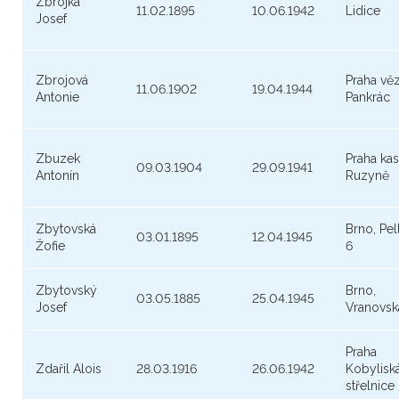
Zbrojka
11.02.1895
10.06.1942
Lidice
Josef
Zbrojová
Praha vě
11.06.1902
19.04.1944
Antonie
Pankrác
Zbuzek
Praha ka
09.03.1904
29.09.1941
Antonín
Ruzyně
Zbytovská
Brno, Pel
03.01.1895
12.04.1945
Žofie
6
Zbytovský
Brno,
03.05.1885
25.04.1945
Josef
Vranovsk
Praha
Zdařil Alois
28.03.1916
26.06.1942
Kobylisk
střelnice