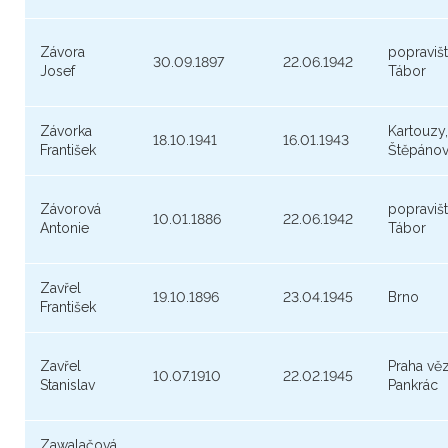
Závora
popraviš
30.09.1897
22.06.1942
Josef
Tábor
Závorka
Kartouzy,
18.10.1941
16.01.1943
František
Štěpánov
Závorová
popraviš
10.01.1886
22.06.1942
Antonie
Tábor
Zavřel
19.10.1896
23.04.1945
Brno
František
Zavřel
Praha vě
10.07.1910
22.02.1945
Stanislav
Pankrác
Zawalačová