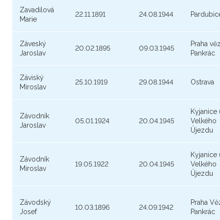
Zavadilová
22.11.1891
24.08.1944
Pardubic
Marie
Záveský
Praha vě
20.02.1895
09.03.1945
Jaroslav
Pankrác
Záviský
25.10.1919
29.08.1944
Ostrava
Miroslav
Kyjanice 
Závodník
05.01.1924
20.04.1945
Velkého
Jaroslav
Üjezdu
Kyjanice 
Závodník
19.05.1922
20.04.1945
Velkého
Miroslav
Üjezdu
Závodský
Praha Vě
10.03.1896
24.09.1942
Josef
Pankrác