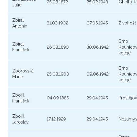
25.03.1872
25.02.1943
Ghetto T
Julie
Zbíral
31.03.1902
07.05.1945
Živohošť
Antonín
Brno
Zbíral
26.03.1890
30.06.1942
Kounico
František
koleje
Brno
Zborovská
25.03.1903
09.06.1942
Kounico
Marie
koleje
Zbořil
04.09.1885
29.04.1945
Prostějov
František
Zbořil
17.12.1929
29.04.1945
Nezamys
Jaroslav