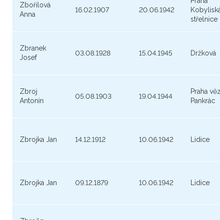
Praha
Zbořilová
16.02.1907
20.06.1942
Kobylisk
Anna
střelnice
Zbranek
03.08.1928
15.04.1945
Držková
Josef
Zbroj
Praha vě
05.08.1903
19.04.1944
Antonín
Pankrác
Zbrojka Jan
14.12.1912
10.06.1942
Lidice
Zbrojka Jan
09.12.1879
10.06.1942
Lidice