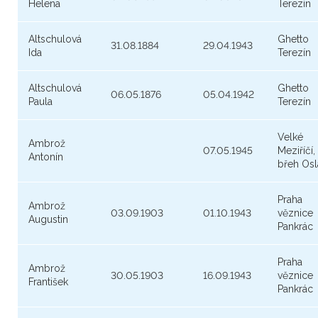
Helena
Terezín
Altschulová
Ghetto
31.08.1884
29.04.1943
Ida
Terezín
Altschulová
Ghetto
06.05.1876
05.04.1942
Paula
Terezín
Velké
Ambrož
07.05.1945
Meziříčí,
Antonín
břeh Osl
Praha
Ambrož
03.09.1903
01.10.1943
věznice
Augustin
Pankrác
Praha
Ambrož
30.05.1903
16.09.1943
věznice
František
Pankrác