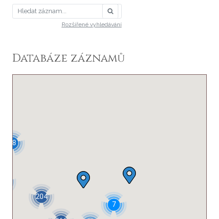
Rozšířené vyhledávání
Databáze záznamů
48
37
204
7