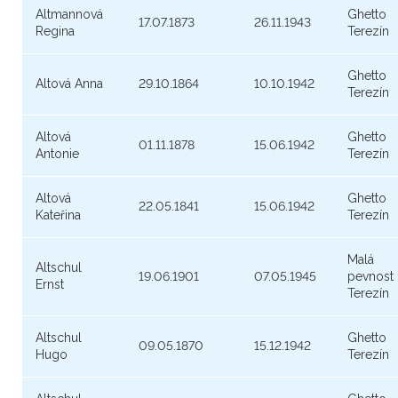
Altmannová
Ghetto
17.07.1873
26.11.1943
Regina
Terezín
Ghetto
Altová Anna
29.10.1864
10.10.1942
Terezín
Altová
Ghetto
01.11.1878
15.06.1942
Antonie
Terezín
Altová
Ghetto
22.05.1841
15.06.1942
Kateřina
Terezín
Malá
Altschul
19.06.1901
07.05.1945
pevnost
Ernst
Terezín
Altschul
Ghetto
09.05.1870
15.12.1942
Hugo
Terezín