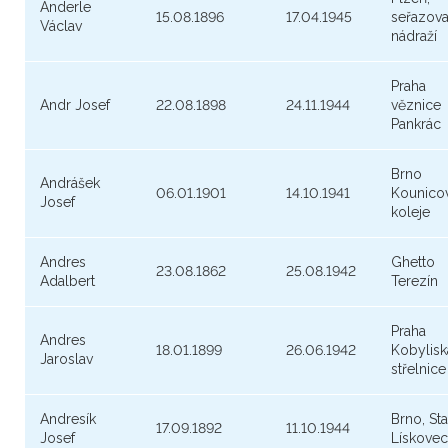
Anderle
15.08.1896
17.04.1945
seřazova
Václav
nádraží
Praha
Andr Josef
22.08.1898
24.11.1944
věznice
Pankrác
Brno
Andrášek
06.01.1901
14.10.1941
Kounico
Josef
koleje
Andres
Ghetto
23.08.1862
25.08.1942
Adalbert
Terezín
Praha
Andres
18.01.1899
26.06.1942
Kobylisk
Jaroslav
střelnice
Andresík
Brno, St
17.09.1892
11.10.1944
Josef
Lískovec