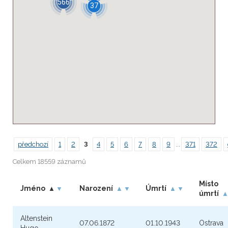
566
37
předchozí
1
2
3
4
5
6
7
8
9
...
371
372
Celkem 18559 záznamů
Místo
Jméno
Narození
Úmrtí
▲
▼
▲
▼
▲
▼
úmrtí
Altenstein
07.06.1872
01.10.1943
Ostrava