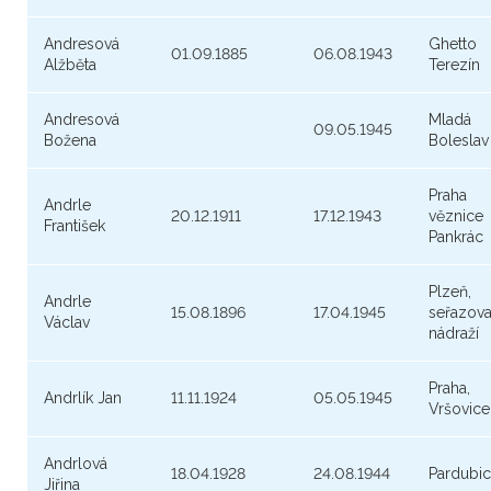
Andresová
Ghetto
01.09.1885
06.08.1943
Alžběta
Terezín
Andresová
Mladá
09.05.1945
Božena
Boleslav
Praha
Andrle
20.12.1911
17.12.1943
věznice
František
Pankrác
Plzeň,
Andrle
15.08.1896
17.04.1945
seřazova
Václav
nádraží
Praha,
Andrlík Jan
11.11.1924
05.05.1945
Vršovice
Andrlová
18.04.1928
24.08.1944
Pardubi
Jiřina