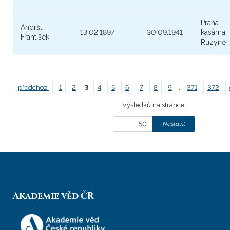
Praha
Andršt
13.02.1897
30.09.1941
kasárna
František
Ruzyně
předchozí
1
2
3
4
5
6
7
8
9
...
371
372
Výsledků na stránce:
Akademie věd ČR