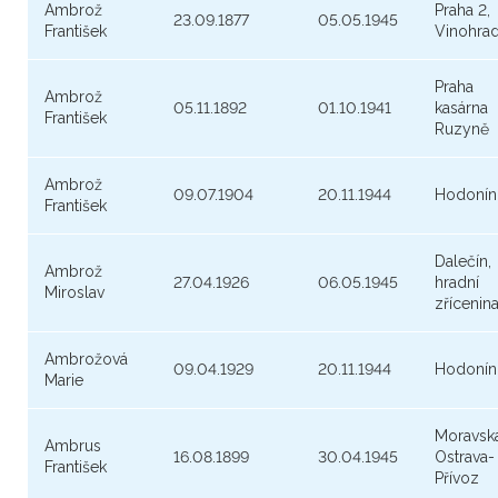
Ambrož
Praha 2,
23.09.1877
05.05.1945
František
Vinohra
Praha
Ambrož
05.11.1892
01.10.1941
kasárna
František
Ruzyně
Ambrož
09.07.1904
20.11.1944
Hodonín
František
Dalečín,
Ambrož
27.04.1926
06.05.1945
hradní
Miroslav
zřícenin
Ambrožová
09.04.1929
20.11.1944
Hodonín
Marie
Moravsk
Ambrus
16.08.1899
30.04.1945
Ostrava-
František
Přívoz