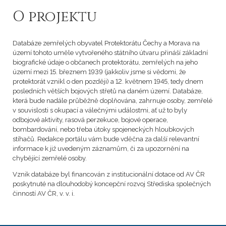
O projektu
Databáze zemřelých obyvatel Protektorátu Čechy a Morava na
území tohoto uměle vytvořeného státního útvaru přináší základní
biografické údaje o občanech protektorátu, zemřelých na jeho
území mezi 15. březnem 1939 (jakkoliv jsme si vědomi, že
protektorát vznikl o den později) a 12. květnem 1945, tedy dnem
posledních větších bojových střetů na daném území. Databáze,
která bude nadále průběžně doplňována, zahrnuje osoby, zemřelé
v souvislosti s okupací a válečnými událostmi, ať už to byly
odbojové aktivity, rasová perzekuce, bojové operace,
bombardování, nebo třeba útoky spojeneckých hloubkových
stíhačů. Redakce portálu vám bude vděčna za další relevantní
informace k již uvedeným záznamům, či za upozornění na
chybějící zemřelé osoby.
Vznik databáze byl financován z institucionální dotace od AV ČR
poskytnuté na dlouhodobý koncepční rozvoj Střediska společných
činností AV ČR, v. v. i.